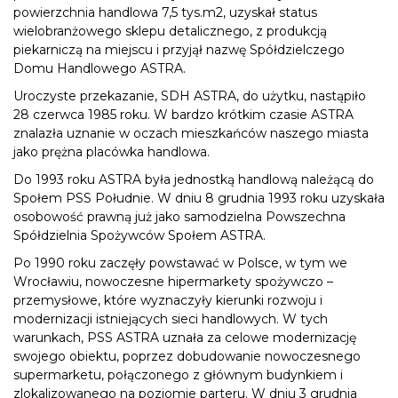
powierzchnia handlowa 7,5 tys.m2, uzyskał status
wielobranżowego sklepu detalicznego, z produkcją
piekarniczą na miejscu i przyjął nazwę Spółdzielczego
Domu Handlowego ASTRA.
Uroczyste przekazanie, SDH ASTRA, do użytku, nastąpiło
28 czerwca 1985 roku. W bardzo krótkim czasie ASTRA
znalazła uznanie w oczach mieszkańców naszego miasta
jako prężna placówka handlowa.
Do 1993 roku ASTRA była jednostką handlową należącą do
Społem PSS Południe. W dniu 8 grudnia 1993 roku uzyskała
osobowość prawną już jako samodzielna Powszechna
Spółdzielnia Spożywców Społem ASTRA.
Po 1990 roku zaczęły powstawać w Polsce, w tym we
Wrocławiu, nowoczesne hipermarkety spożywczo –
przemysłowe, które wyznaczyły kierunki rozwoju i
modernizacji istniejących sieci handlowych. W tych
warunkach, PSS ASTRA uznała za celowe modernizację
swojego obiektu, poprzez dobudowanie nowoczesnego
supermarketu, połączonego z głównym budynkiem i
zlokalizowanego na poziomie parteru. W dniu 3 grudnia