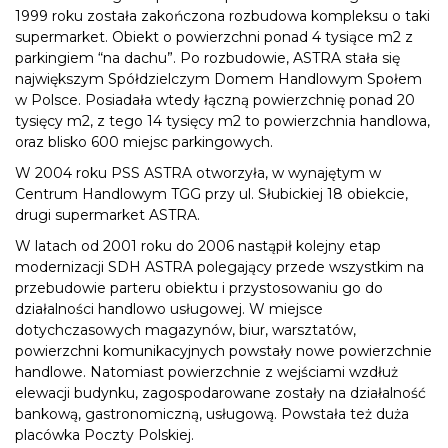
1999 roku została zakończona rozbudowa kompleksu o taki
supermarket. Obiekt o powierzchni ponad 4 tysiące m2 z
parkingiem “na dachu”. Po rozbudowie, ASTRA stała się
największym Spółdzielczym Domem Handlowym Społem
w Polsce. Posiadała wtedy łączną powierzchnię ponad 20
tysięcy m2, z tego 14 tysięcy m2 to powierzchnia handlowa,
oraz blisko 600 miejsc parkingowych.
W 2004 roku PSS ASTRA otworzyła, w wynajętym w
Centrum Handlowym TGG przy ul. Słubickiej 18 obiekcie,
drugi supermarket ASTRA.
W latach od 2001 roku do 2006 nastąpił kolejny etap
modernizacji SDH ASTRA polegający przede wszystkim na
przebudowie parteru obiektu i przystosowaniu go do
działalności handlowo usługowej. W miejsce
dotychczasowych magazynów, biur, warsztatów,
powierzchni komunikacyjnych powstały nowe powierzchnie
handlowe. Natomiast powierzchnie z wejściami wzdłuż
elewacji budynku, zagospodarowane zostały na działalność
bankową, gastronomiczną, usługową. Powstała też duża
placówka Poczty Polskiej.