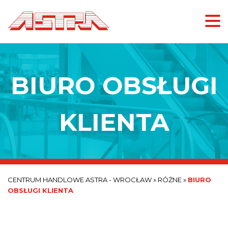
BIURO OBSŁUGI
KLIENTA
CENTRUM HANDLOWE ASTRA - WROCŁAW
»
RÓŻNE
»
BIURO
OBSŁUGI KLIENTA