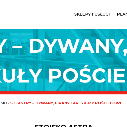
SKLEPY I USŁUGI
PLA
Y – DYWANY,
UŁY POŚCI
OMU
»
ST. ASTRY – DYWANY, FIRANY I ARTYKUŁY POŚCIELOWE.