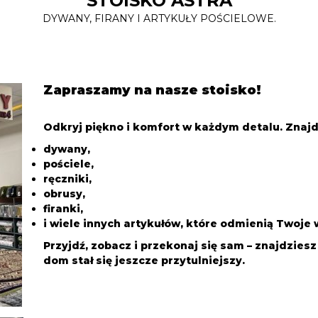
STOISKO ASTRA
DYWANY, FIRANY I ARTYKUŁY POŚCIELOWE.
Zapraszamy na nasze stoisko!
Odkryj piękno i komfort w każdym detalu. Znajd
dywany,
pościele,
ręczniki,
obrusy,
firanki,
i wiele innych artykułów, które odmienią Twoje 
Przyjdź, zobacz i przekonaj się sam – znajdzies
dom stał się jeszcze przytulniejszy.