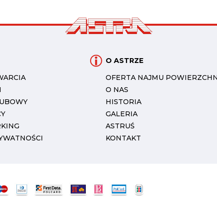
O ASTRZE
WARCIA
OFERTA NAJMU POWIERZCHN
I
O NAS
LUBOWY
HISTORIA
CY
GALERIA
RKING
ASTRUŚ
RYWATNOŚCI
KONTAKT