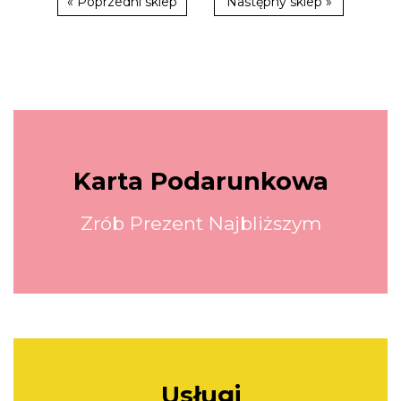
« Poprzedni sklep
Następny sklep »
Karta Podarunkowa
Zrób Prezent Najbliższym
Usługi