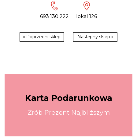
693 130 222
lokal 126
« Poprzedni sklep
Następny sklep »
Karta Podarunkowa
Zrób Prezent Najbliższym