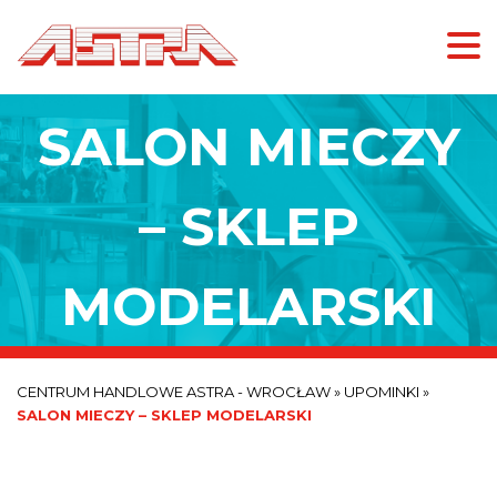
SALON MIECZY
– SKLEP
MODELARSKI
CENTRUM HANDLOWE ASTRA - WROCŁAW
»
UPOMINKI
»
SALON MIECZY – SKLEP MODELARSKI