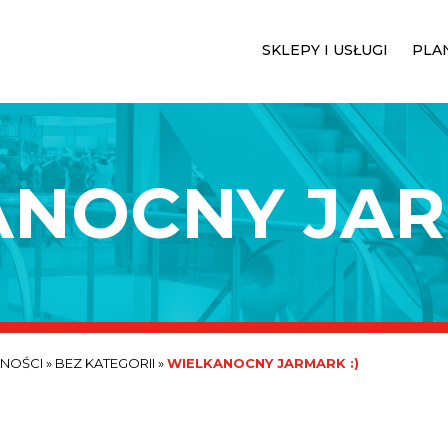
SKLEPY I USŁUGI
PLA
NOCNY JAR
LNOŚCI
»
BEZ KATEGORII
»
WIELKANOCNY JARMARK :)