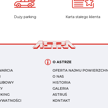
Duży parking
Karta stałego klienta
O ASTRZE
WARCIA
OFERTA NAJMU POWIERZCHN
I
O NAS
LUBOWY
HISTORIA
CY
GALERIA
RKING
ASTRUŚ
RYWATNOŚCI
KONTAKT