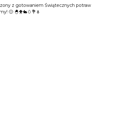
łączony z gotowaniem Świątecznych potraw
amy!
🙂
🐣
🐥
🐇
🥚
💐
🌷