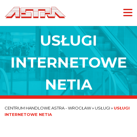
USŁUGI
INTERNETOWE
NETIA
CENTRUM HANDLOWE ASTRA - WROCŁAW
»
USŁUGI
»
USŁUGI
INTERNETOWE NETIA