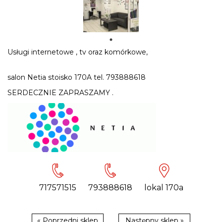
Usługi internetowe , tv oraz komórkowe,
salon Netia stoisko 170A tel. 793888618
SERDECZNIE ZAPRASZAMY .
717571515
793888618
lokal 170a
« Poprzedni sklep
Następny sklep »