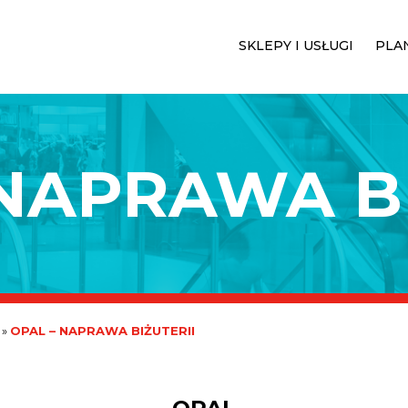
SKLEPY I USŁUGI
PLA
 NAPRAWA BI
»
OPAL – NAPRAWA BIŻUTERII