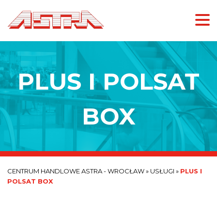
PLUS I POLSAT
BOX
CENTRUM HANDLOWE ASTRA - WROCŁAW
»
USŁUGI
»
PLUS I
POLSAT BOX