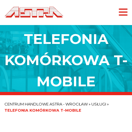
TELEFONIA
KOMÓRKOWA T-
MOBILE
CENTRUM HANDLOWE ASTRA - WROCŁAW
»
USŁUGI
»
TELEFONIA KOMÓRKOWA T-MOBILE